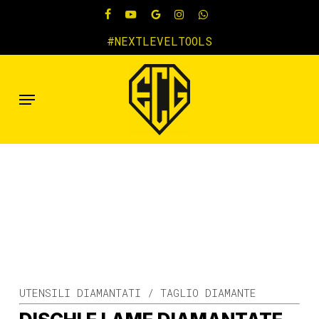
Skip
FACEBOOK
YOUTUBE
GOOGLE-
INSTAGRAM
WHATSAPP
to
#NEXTLEVELTOOLS
PLUS
main
content
Menu
UTENSILI DIAMANTATI / TAGLIO DIAMANTE